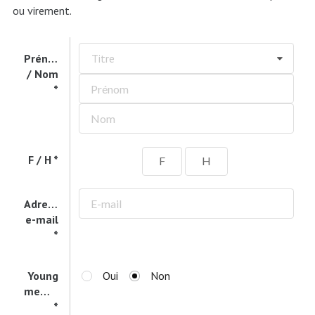
ou virement.
Prénom
Titre
/ Nom
F / H
F
H
Adresse
e-mail
Young
Oui
Non
member