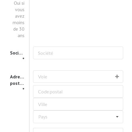
Oui si
vous
avez
moins
de 30
ans
Société
Adresse
postale
Pays