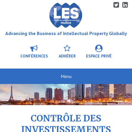
Advancing the Business of Intellectual Property Globally
CONFÉRENCES
ADHÉRER
ESPACE PRIVÉ
CONTRÔLE DES
INVESTISSEMENTS